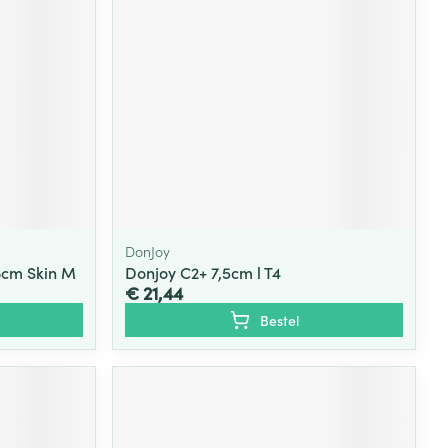
DonJoy
8cm Skin M
Donjoy C2+ 7,5cm l T4
€ 21,44
Bestel