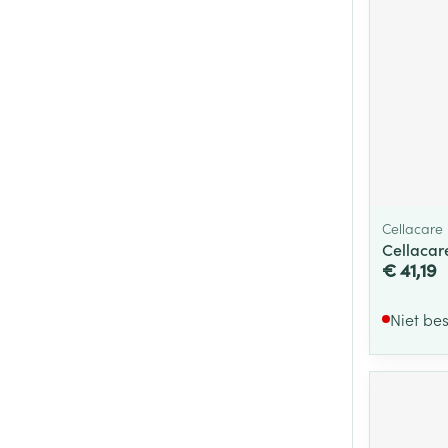
Cellacare
Cellacare
€ 41,19
Niet be