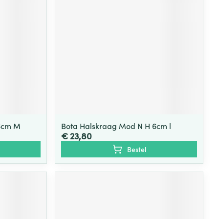
6cm M
Bota Halskraag Mod N H 6cm l
€ 23,80
Bestel