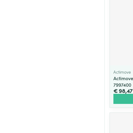
Actimove
Actimove
7997400
€ 98,47