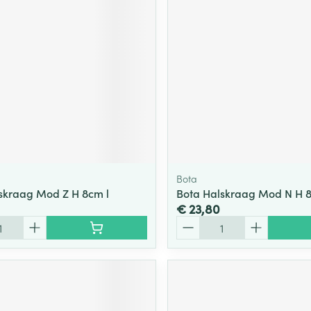
ging
Supplementen
Insectenwe
Mondmaskers
middelen
ssen
 -
id
d
Bota
skraag Mod Z H 8cm l
Bota Halskraag Mod N H 
€ 23,80
Aantal
Zelfbruiner
Scheren