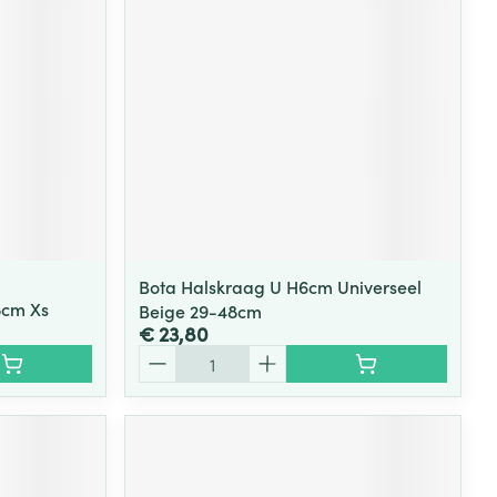
rende
Parfums en
geurproducten
Bota Halskraag U H6cm Universeel
8cm Xs
Beige 29-48cm
€ 23,80
Aantal
CBD