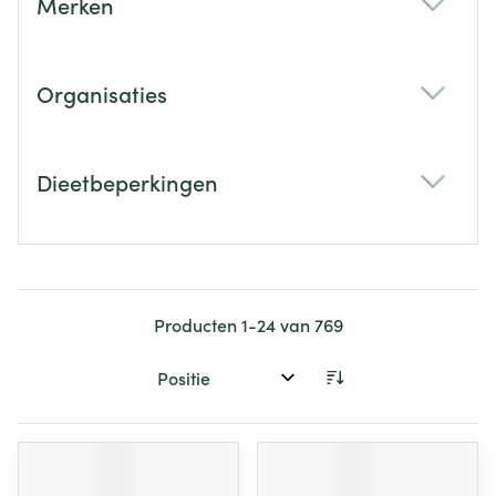
Merken
filter
Organisaties
filter
Dieetbeperkingen
filter
Producten
1
-
24
van
769
Sorteer op: