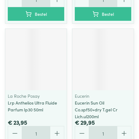
Bestel
Bestel
La Roche Posay
Eucerin
Lrp Anthelios Ultra Fluide
Eucerin Sun Oil
Parfum Ip30 50ml
Co.spf50+dry T.gel Cr
Lich.ul200ml
€ 23,95
€ 29,95
Aantal
Aantal