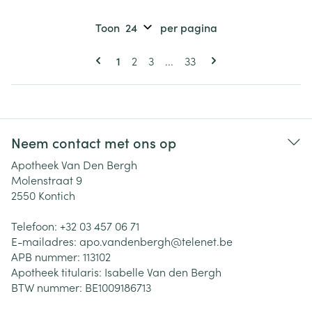
Toon
per pagina
Pagina's
U lees momenteel pagina
Pagina
Pagina
Pagina
1
2
3
...
33
Neem contact met ons op
Apotheek Van Den Bergh
Molenstraat 9
2550
Kontich
Telefoon:
+32 03 457 06 71
E-mailadres:
apo.vandenbergh@
telenet.be
APB nummer:
113102
Apotheek titularis:
Isabelle Van den Bergh
BTW nummer:
BE1009186713