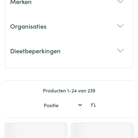
Merken
filter
Organisaties
filter
Dieetbeperkingen
filter
Producten
1
-
24
van
239
Sorteer op: