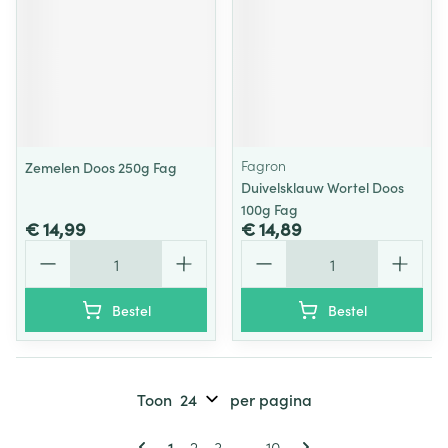
Fagron
Zemelen Doos 250g Fag
Duivelsklauw Wortel Doos
100g Fag
€ 14,99
€ 14,89
Aantal
Aantal
Bestel
Bestel
Toon
per pagina
Pagina's
U lees momenteel pagina
Pagina
Pagina
Pagina
1
2
3
...
10