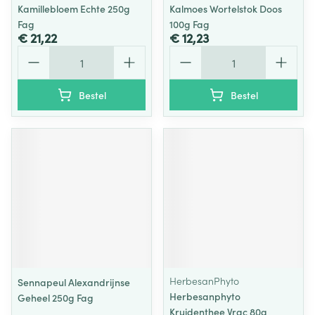
Kamillebloem Echte 250g
Kalmoes Wortelstok Doos
Fag
100g Fag
€ 21,22
€ 12,23
Aantal
Aantal
Bestel
Bestel
HerbesanPhyto
Sennapeul Alexandrijnse
Herbesanphyto
Geheel 250g Fag
Kruidenthee Vrac 80g