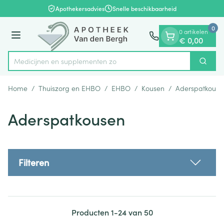
Dia 1 van 1
Ga naar de inhoud
Apothekersadvies
Snelle beschikbaarheid
0
0 artikelen
Menu
€ 0,00
Medicijnen
Zoek
Product, merk, categorie...
Home
/
Thuiszorg en EHBO
/
EHBO
/
Kousen
/
Aderspatkouse
Aderspatkousen
Filteren
Producten
1
-
24
van
50