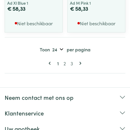
Ad Xl Blue 1
Ad M Pink 1
€ 58,33
€ 58,33
Niet beschikbaar
Niet beschikbaar
Toon
per pagina
Pagina's
U lees momenteel pagina
Pagina
Pagina
1
2
3
Neem contact met ons op
Klantenservice
Uw apotheek