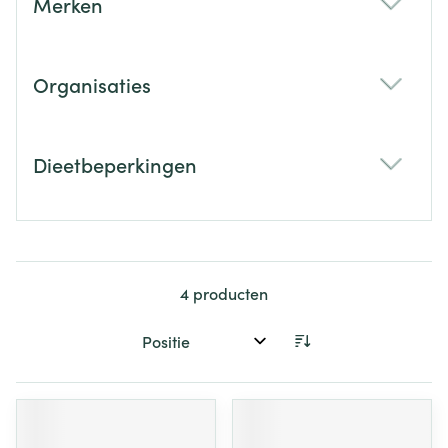
Merken
filter
Organisaties
filter
Dieetbeperkingen
filter
4
producten
Sorteer op: