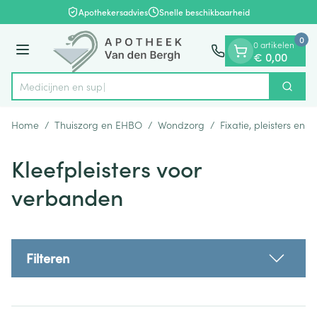
Dia 1 van 1
Ga naar de inhoud
Apothekersadvies
Snelle beschikbaarheid
0
0 artikelen
Menu
€ 0,00
Zoek
Product, merk, categorie...
Home
/
Thuiszorg en EHBO
/
Wondzorg
/
Fixatie, pleisters en s
Kleefpleisters voor
verbanden
Filteren