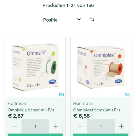
Producten
1
-
24
van
166
Sorteer op:
Hartmann
Hartmann
Omnisilk 2,5cmx5m 1 P/s
Omniplast 5cmx5m 1 P/s
€ 2,87
€ 6,58
Aantal
Aantal