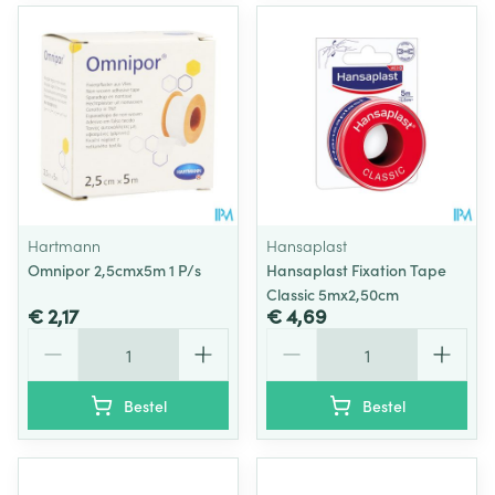
Hartmann
Hansaplast
Omnipor 2,5cmx5m 1 P/s
Hansaplast Fixation Tape
Classic 5mx2,50cm
€ 2,17
€ 4,69
Aantal
Aantal
Bestel
Bestel