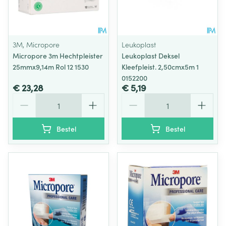
3M, Micropore
Leukoplast
Micropore 3m Hechtpleister
Leukoplast Deksel
25mmx9,14m Rol 12 1530
Kleefpleist. 2,50cmx5m 1
0152200
€ 23,28
€ 5,19
Aantal
Aantal
Bestel
Bestel