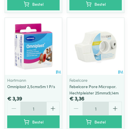
Bestel
Bestel
Hartmann
Febelcare
Omniplast 2,5cmx5m 1 P/s
Febelcare Pore Micropor.
Hechtpleister 25mmx9,14m
€ 3,39
€ 3,36
Aantal
Aantal
Bestel
Bestel