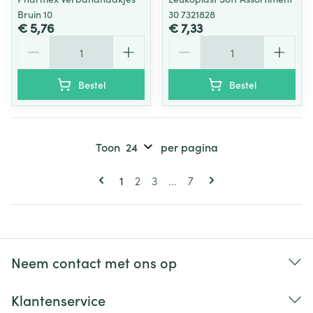
Bruin 10
30 7321828
€ 5,76
€ 7,33
Aantal
Aantal
Bestel
Bestel
Toon
per pagina
Pagina's
U lees momenteel pagina
Pagina
Pagina
Pagina
1
2
3
...
7
Neem contact met ons op
Klantenservice