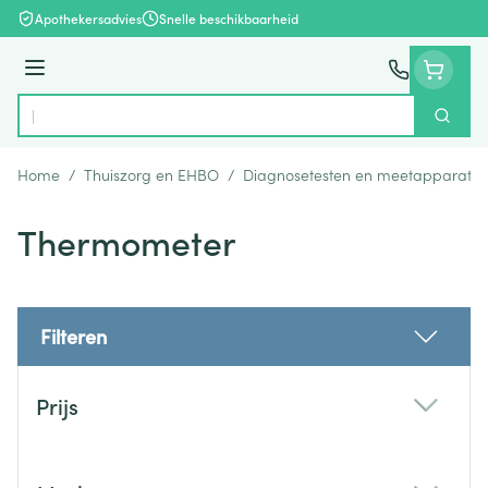
Ga naar de inhoud
Apothekersadvies
Snelle beschikbaarheid
Menu
Zoek
Product, merk, categorie...
Home
/
Thuiszorg en EHBO
/
Diagnosetesten en meetapparatuu
Thermometer
Filteren
Doorgaan naar productlijst
Prijs
filter