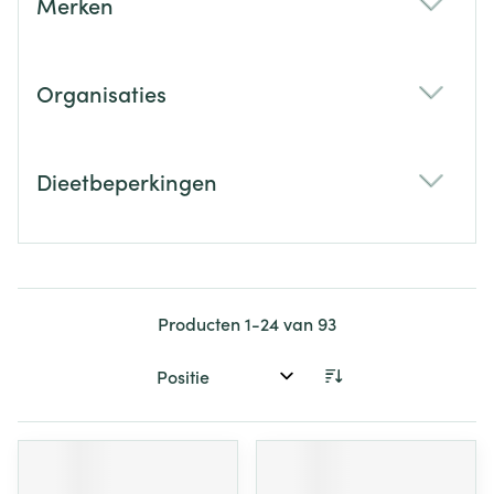
Merken
filter
Organisaties
filter
Dieetbeperkingen
filter
Producten
1
-
24
van
93
Sorteer op: