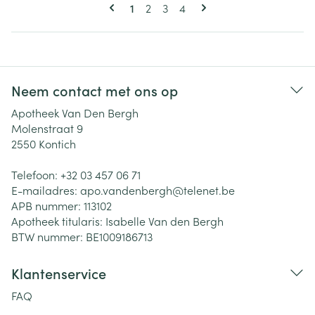
Pagina's
U lees momenteel pagina
Pagina
Pagina
Pagina
1
2
3
4
Neem contact met ons op
Apotheek Van Den Bergh
Molenstraat 9
2550
Kontich
Telefoon:
+32 03 457 06 71
E-mailadres:
apo.vandenbergh@
telenet.be
APB nummer:
113102
Apotheek titularis:
Isabelle Van den Bergh
BTW nummer:
BE1009186713
Klantenservice
FAQ