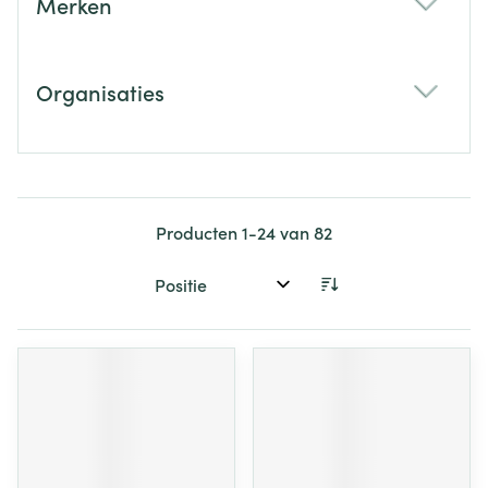
Merken
filter
Organisaties
filter
Producten
1
-
24
van
82
Sorteer op: