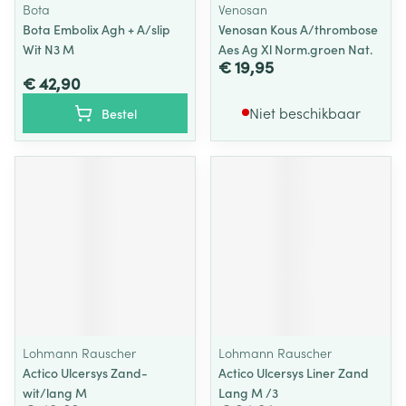
Bota
Venosan
Bota Embolix Agh + A/slip
Venosan Kous A/thrombose
Wit N3 M
Aes Ag Xl Norm.groen Nat.
€ 19,95
€ 42,90
Niet beschikbaar
Bestel
Lohmann Rauscher
Lohmann Rauscher
Actico Ulcersys Zand-
Actico Ulcersys Liner Zand
wit/lang M
Lang M /3