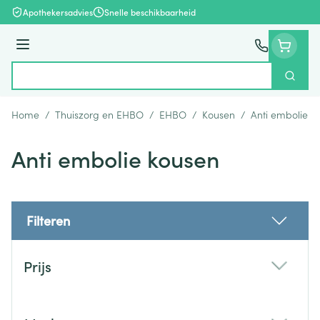
Ga naar de inhoud
Apothekersadvies
Snelle beschikbaarheid
Menu
Zoek
Product, merk, categorie...
Home
/
Thuiszorg en EHBO
/
EHBO
/
Kousen
/
Anti embolie k
Anti embolie kousen
Filteren
Doorgaan naar productlijst
Prijs
filter