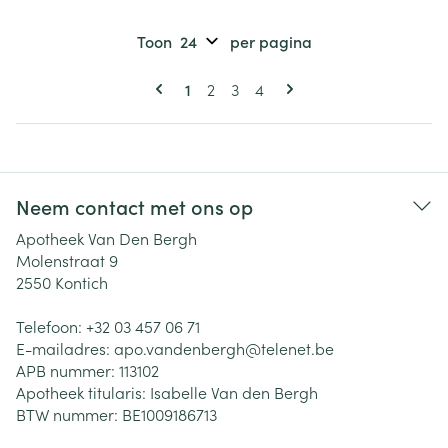
Toon
per pagina
Pagina's
U lees momenteel pagina
Pagina
Pagina
Pagina
1
2
3
4
Neem contact met ons op
Apotheek Van Den Bergh
Molenstraat 9
2550
Kontich
Telefoon:
+32 03 457 06 71
E-mailadres:
apo.vandenbergh@
telenet.be
APB nummer:
113102
Apotheek titularis:
Isabelle Van den Bergh
BTW nummer:
BE1009186713