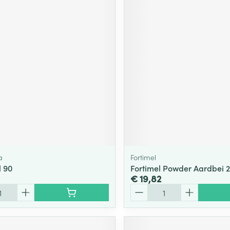
a
Fortimel
l 90
Fortimel Powder Aardbei 
€ 19,82
Aantal