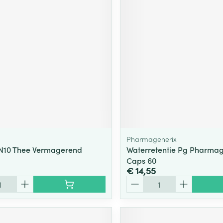
ging
Supplementen
Insectenwe
Mondmaskers
middelen
ssen
 -
id
d
Pharmagenerix
 N10 Thee Vermagerend
Waterretentie Pg Pharmag
Caps 60
Zelfbruiner
Scheren
€ 14,55
Aantal