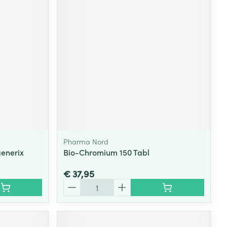
rende
Parfums en
geurproducten
Pharma Nord
enerix
Bio-Chromium 150 Tabl
CBD
€ 37,95
Aantal