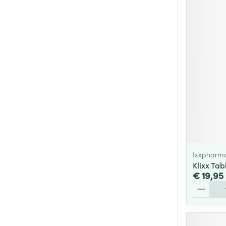
Ixxpharm
Klixx Tab
€ 19,95
Aantal