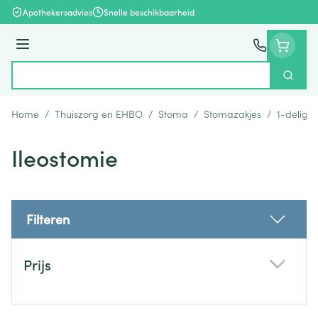
Ga naar de inhoud
Apothekersadvies
Snelle beschikbaarheid
Menu
Zoek
Product, merk, categorie...
Home
/
Thuiszorg en EHBO
/
Stoma
/
Stomazakjes
/
1-delig
/
Ileostomie
Filteren
Doorgaan naar productlijst
Prijs
filter