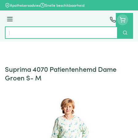
Ga naar de inhoud
Apothekersadvies
Snelle beschikbaarheid
Menu
Zoek
Product, merk, categorie...
Suprima 4070 Patientenhemd Dame
Groen S- M