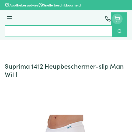
Ga naar de inhoud
Apothekersadvies
Snelle beschikbaarheid
Menu
Zoek
Product, merk, categorie...
Suprima 1412 Heupbeschermer-slip Man
Wit l