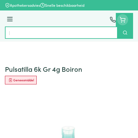
Ga naar de inhoud
Apothekersadvies
Snelle beschikbaarheid
Menu
Zoek
Product, merk, categorie...
Pulsatilla 6k Gr 4g Boiron
Geneesmiddel