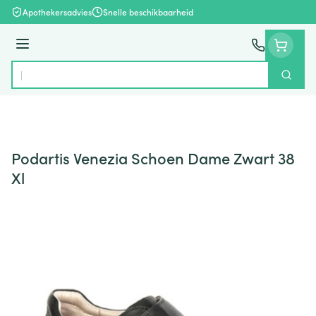
Ga naar de inhoud
Apothekersadvies
Snelle beschikbaarheid
Menu
Zoek
Product, merk, categorie...
Podartis Venezia Schoen Dame Zwart 38
Xl