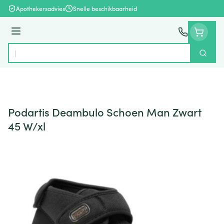
Ga naar de inhoud
Apothekersadvies
Snelle beschikbaarheid
Menu
Zoek
Product, merk, categorie...
Podartis Deambulo Schoen Man Zwart
45 W/xl