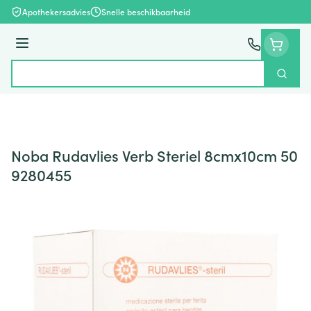
Ga naar de inhoud
Apothekersadvies
Snelle beschikbaarheid
Menu
Zoek
Product, merk, categorie...
Noba Rudavlies Verb Steriel 8cmx10cm 50
9280455