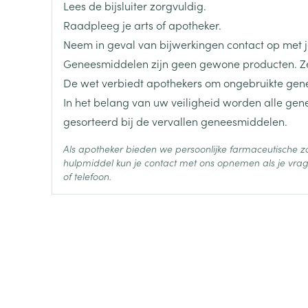
Lees de bijsluiter zorgvuldig.
Raadpleeg je arts of apotheker.
Lengte
125 mm
buikpijn
Neem in geval van bijwerkingen contact op met je
hoofdpijn
Geneesmiddelen zijn geen gewone producten. Ze
Diepte
38 mm
dorst
De wet verbiedt apothekers om ongebruikte gen
In het belang van uw veiligheid worden alle ge
Hoeveelheid
28
gesorteerd bij de vervallen geneesmiddelen.
Verpakking
Als apotheker bieden we persoonlijke farmaceutische
Actieve
hulpmiddel kun je contact met ons opnemen als je vrag
montelukast natrium
Ingrediënten
of telefoon.
Behoud
Kamertemperatuur (15°C -