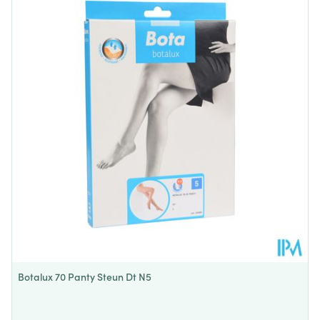
Diepte
132 mm
Behoud
Kamertemperatuur (15°C - 25°C)
Botalux 70 Panty Steun Dt N5