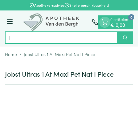
Dia 1 van 1
Ga naar de inhoud
Apothekersadvies
Snelle beschikbaarheid
0
0 artikelen
Menu
€ 0,00
Op
Zoek
Product, merk, categorie...
Home
/
Jobst Ultras 1 At Maxi Pet Nat I Piece
Jobst Ultras 1 At Maxi Pet Nat I Piece