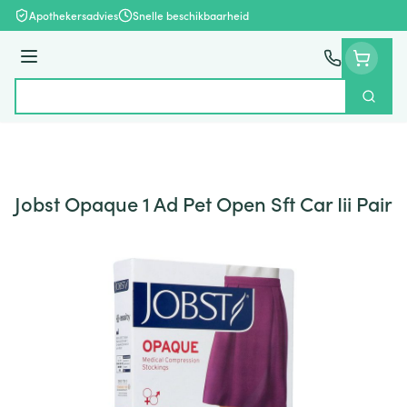
Ga naar de inhoud
Apothekersadvies
Snelle beschikbaarheid
Menu
Zoek
Product, merk, categorie...
Jobst Opaque 1 Ad Pet Open Sft Car Iii Pair