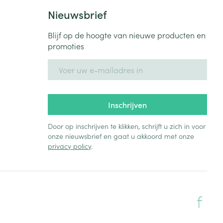
Bed
Nieuwsbrief
ng zon
Doorliggen - decubitis
Blijf op de hoogte van nieuwe producten en
Toon meer
ie
Urinewegen
promoties
E-mail adres
id, spanning
Stoppen met roken
 en intieme
Gezichtsreiniging -
ontschminken
n Orthopedie
Instrumenten
Inschrijven
sche
n anticonceptie
Reinigingsmelk, - crème, -
Anti tumor middelen
Door op inschrijven te klikken, schrijft u zich in voor
olie en gel
onze nieuwsbrief en gaat u akkoord met onze
jn
privacy policy
.
Tonic - lotion
zorging
Anesthesie
Micellair water
Specifiek voor de ogen
t
ie
Diverse geneesmiddelen
Toon meer