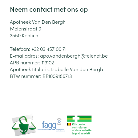
Neem contact met ons op
Zuurstof
Eelt
Eksteroog - lik
Apotheek Van Den Bergh
Ademhalingsste
Molenstraat 9
Toon meer
2550
Kontich
Spieren en gew
Telefoon:
+32 03 457 06 71
E-mailadres:
apo.vandenbergh@
telenet.be
Specifiek voor
APB nummer:
113102
Naalden en spu
Apotheek titularis:
Isabelle Van den Bergh
Lichaamsverzo
Infecties
BTW nummer:
BE1009186713
Spuiten
Deodorant
Oplossing voor 
Gezichtsverzor
Naalden
Luizen
Naalden voor i
pennaalden
Diagnostica
Toon meer