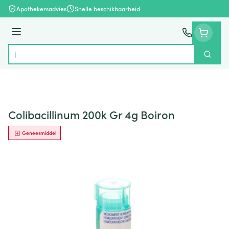
Ga naar de inhoud
Apothekersadvies
Snelle beschikbaarheid
Menu
Zoek
Product, merk, categorie...
Colibacillinum 200k Gr 4g Boiron
Geneesmiddel