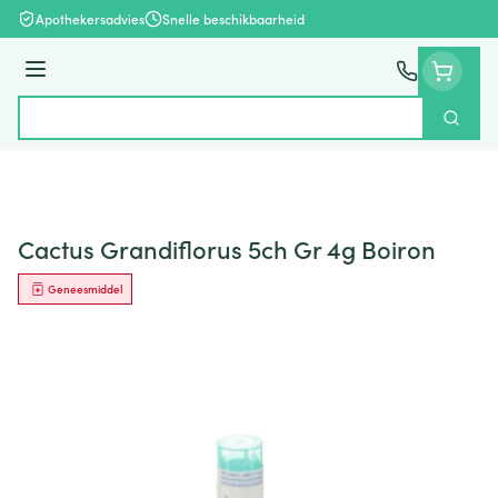
Ga naar de inhoud
Apothekersadvies
Snelle beschikbaarheid
Menu
Zoek
Product, merk, categorie...
Cactus Grandiflorus 5ch Gr 4g Boiron
Geneesmiddel