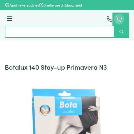
Ga naar de inhoud
Apothekersadvies
Snelle beschikbaarheid
Menu
Zoek
Product, merk, categorie...
Botalux 140 Stay-up Primavera N3