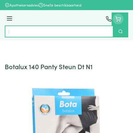
Ga naar de inhoud
Apothekersadvies
Snelle beschikbaarheid
Menu
Zoek
Product, merk, categorie...
Botalux 140 Panty Steun Dt N1