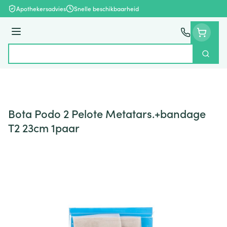
Ga naar de inhoud
Apothekersadvies
Snelle beschikbaarheid
Menu
Zoek
Product, merk, categorie...
Bota Podo 2 Pelote Metatars.+bandage
T2 23cm 1paar