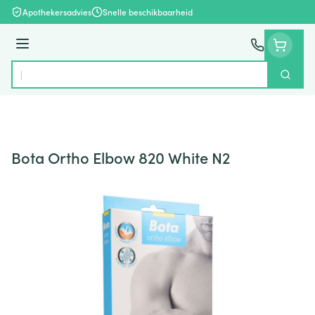
Ga naar de inhoud
Apothekersadvies
Snelle beschikbaarheid
Menu
Zoek
Product, merk, categorie...
Bota Ortho Elbow 820 White N2