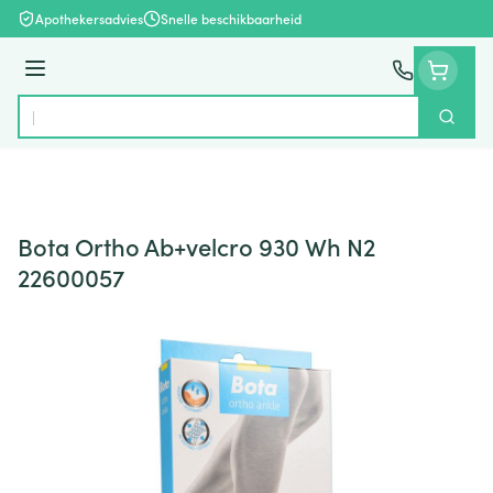
Ga naar de inhoud
Apothekersadvies
Snelle beschikbaarheid
Menu
Zoek
Product, merk, categorie...
Bota Ortho Ab+velcro 930 Wh N2
22600057