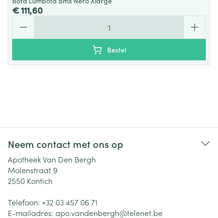
Bota Lumbota Bmx Nero Xlarge
€ 111,60
Aantal
Bestel
Neem contact met ons op
Apotheek Van Den Bergh
Molenstraat 9
2550
Kontich
Telefoon:
+32 03 457 06 71
E-mailadres:
apo.vandenbergh@
telenet.be