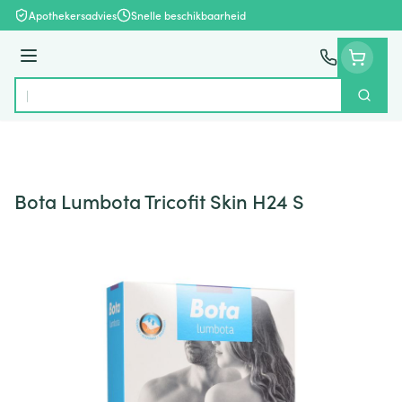
Ga naar de inhoud
Apothekersadvies
Snelle beschikbaarheid
Menu
Zoek
Product, merk, categorie...
Bota Lumbota Tricofit Skin H24 S