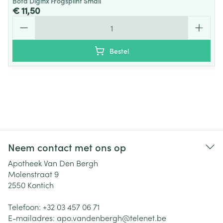
Bota Digifix Frogsplint Small
€ 11,50
Aantal
Bestel
Neem contact met ons op
Apotheek Van Den Bergh
Molenstraat 9
2550
Kontich
Telefoon:
+32 03 457 06 71
E-mailadres:
apo.vandenbergh@
telenet.be