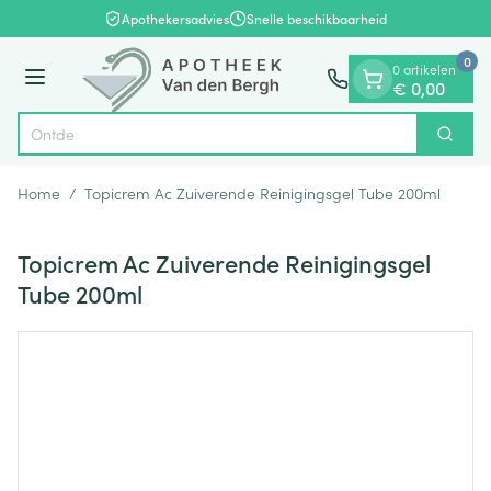
Dia 1 van 1
Ga naar de inhoud
Apothekersadvies
Snelle beschikbaarheid
0
0 artikelen
Menu
€ 0,00
Zoek
Product, merk, categorie...
Home
/
Topicrem Ac Zuiverende Reinigingsgel Tube 200ml
Topicrem Ac Zuiverende Reinigingsgel
Tube 200ml