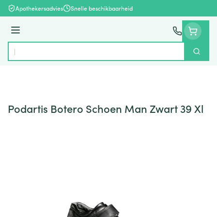
Ga naar de inhoud
Apothekersadvies
Snelle beschikbaarheid
Menu
Zoek
Product, merk, categorie...
Podartis Botero Schoen Man Zwart 39 Xl