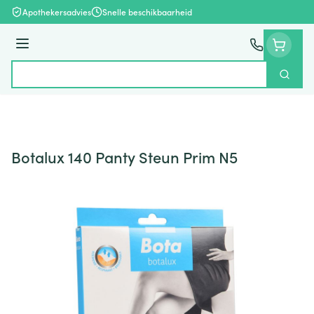
Ga naar de inhoud
Apothekersadvies
Snelle beschikbaarheid
Menu
Zoek
Product, merk, categorie...
Botalux 140 Panty Steun Prim N5