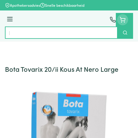
Ga naar de inhoud
Apothekersadvies
Snelle beschikbaarheid
Menu
Zoek
Product, merk, categorie...
Bota Tovarix 20/ii Kous At Nero Large